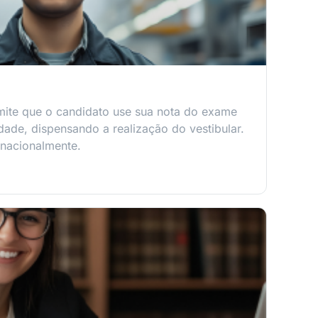
mite que o candidato use sua nota do exame
idade, dispensando a realização do vestibular.
 nacionalmente.