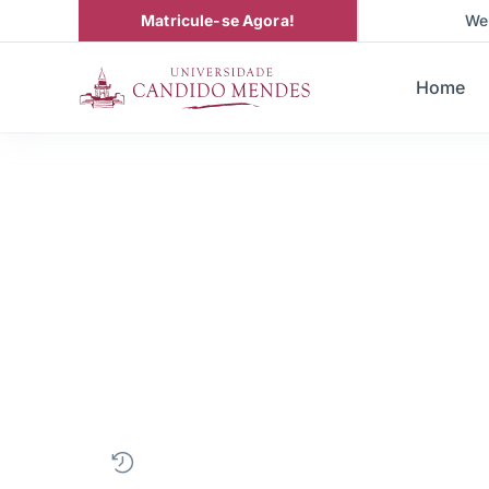
Matricule-se Agora!
We
Home
Graduação em
Gestão de Seg
2 anos
|
EAD
|
• Próxima turma Imediato