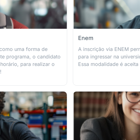
Enem
 como uma forma de
A inscrição via ENEM per
ste programa, o candidato
para ingressar na univers
orário, para realizar o
Essa modalidade é aceita
!