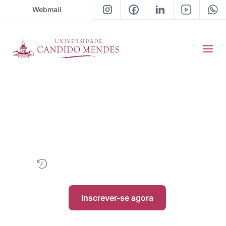
Webmail
Graduação em
Jornalismo
4 anos
|
EAD
|
• Próxima turma Imediato
Inscrever-se agora