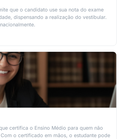
mite que o candidato use sua nota do exame
idade, dispensando a realização do vestibular.
 nacionalmente.
e certifica o Ensino Médio para quem não
. Com o certificado em mãos, o estudante pode