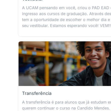
A UCAM pensando em você, criou o PAD EAD
ingresso aos cursos de graduação. Através de
tem a oportunidade de escolher o melhor dia e h
seu vestibular. Estamos esperando você! VEM!!
Transferência
A transferência é para alunos que já estudam em
querem continuar o curso na Candido Mendes.