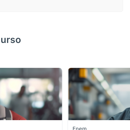
curso
Enem