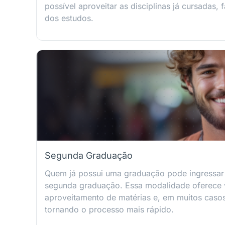
possível aproveitar as disciplinas já cursadas, 
dos estudos.
Segunda Graduação
Quem já possui uma graduação pode ingressa
segunda graduação. Essa modalidade oferece
aproveitamento de matérias e, em muitos casos,
tornando o processo mais rápido.