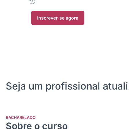
2,5 anos
|
EAD
|
• Próxima turma 2025/0
Inscrever-se agora
Seja um profissional atua
BACHARELADO
Sobre o curso