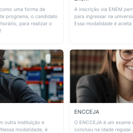
 como uma forma de
A inscrição via ENEM per
ste programa, o candidato
para ingressar na univers
orário, para realizar o
Essa modalidade é aceita
!
ENCCEJA
 outra instituição e
O ENCCEJA é um exame qu
 Nessa modalidade, é
concluiu na idade regular