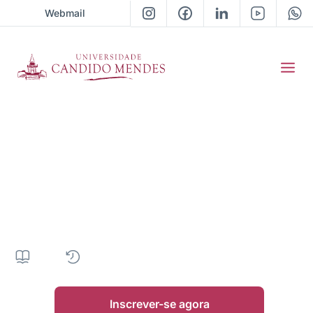
Webmail
Pós-Graduação em
Direito Internacional e
Diplomacia
360H
|
12 meses
|
Presencial
|
• Próxima turma 2026 / 01
Inscrever-se agora