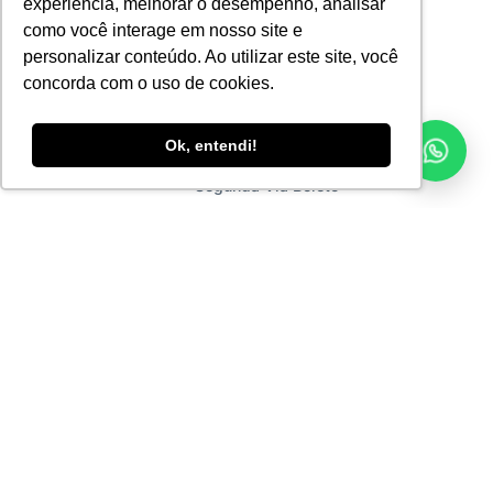
Onde estudar
Quem somos
experiência, melhorar o desempenho, analisar
como você interage em nosso site e
Segunda via boleto
Formas de Ingresso
personalizar conteúdo. Ao utilizar este site, você
Seja parceiro
Horas PAC
concorda com o uso de cookies.
Monitoria
Ok, entendi!
Validador de Documentos
Segunda Via Boleto
Links relacionados
CENPRE
Política e Privacidade
Ouvidoria
Consulte aqui o cadastro da instituição no
sistema e-MEC